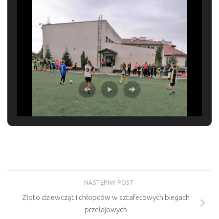
NASTĘPNY POST
Złoto dziewcząt i chłopców w sztafetowych biegach
przełajowych