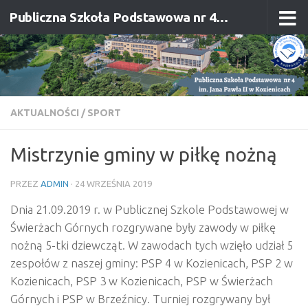
Publiczna Szkoła Podstawowa nr 4 im. Jana Pawła II w Kozienicach
Przejdź do treści
AKTUALNOŚCI
/
SPORT
Mistrzynie gminy w piłkę nożną
PRZEZ
ADMIN
·
24 WRZEŚNIA 2019
Dnia 21.09.2019 r. w Publicznej Szkole Podstawowej w
Świerżach Górnych rozgrywane były zawody w piłkę
nożną 5-tki dziewcząt. W zawodach tych wzięło udział 5
zespołów z naszej gminy: PSP 4 w Kozienicach, PSP 2 w
Kozienicach, PSP 3 w Kozienicach, PSP w Świerżach
Górnych i PSP w Brzeźnicy. Turniej rozgrywany był