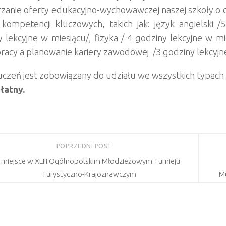
rzanie oferty edukacyjno-wychowawczej naszej szkoły o
 kompetencji kluczowych, takich jak: język angielski 
 lekcyjne w miesiącu/, fizyka / 4 godziny lekcyjne w mi
racy a planowanie kariery zawodowej /3 godziny lekcyjne
czeń jest zobowiązany do udziału we wszystkich typach 
łatny.
POPRZEDNI POST
I miejsce w XLIII Ogólnopolskim Młodzieżowym Turnieju
Turystyczno-Krajoznawczym
Mu