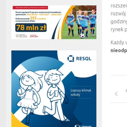
rozsze
rozwój
godziny
rynek p
Każdy u
nieodp