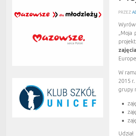
PRZEZ
A
Wyrówn
„Moja 
projek
zajęci
Europe
W rama
2015 r.
grupy 
zaj
zaj
zaj
Udział