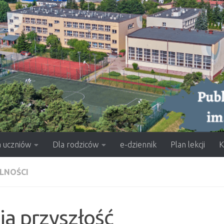
a uczniów
Dla rodziców
e-dziennik
Plan lekcji
K
LNOŚCI
a przyszłość