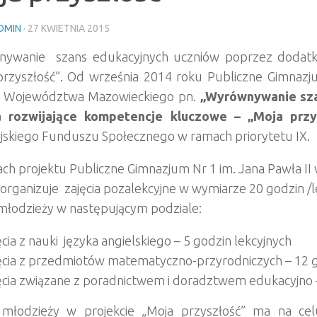
DMIN
·
27 KWIETNIA 2015
ywanie szans edukacyjnych uczniów poprzez dodatko
przyszłość”. Od września 2014 roku Publiczne Gimnazju
t Województwa Mazowieckiego pn.
„Wyrównywanie sza
a rozwijające kompetencje kluczowe – „Moja przy
jskiego Funduszu Społecznego w ramach priorytetu IX.
ch projektu Publiczne Gimnazjum Nr 1 im. Jana Pawła II 
 organizuje zajęcia pozalekcyjne w wymiarze 20 godzin /
młodzieży w następującym podziale:
ęcia z nauki języka angielskiego – 5 godzin lekcyjnych
ęcia z przedmiotów matematyczno-przyrodniczych – 12 g
ęcia związane z poradnictwem i doradztwem edukacyjno
 młodzieży w projekcie „Moja przyszłość” ma na c