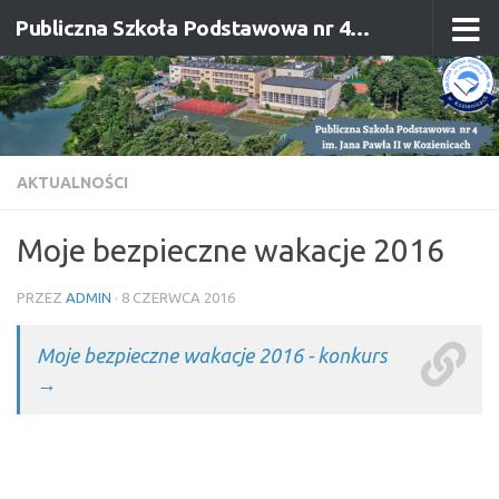
Publiczna Szkoła Podstawowa nr 4 im. Jana Pawła II w Kozienicach
Przejdź do treści
AKTUALNOŚCI
Moje bezpieczne wakacje 2016
PRZEZ
ADMIN
·
8 CZERWCA 2016
Moje bezpieczne wakacje 2016 - konkurs
→