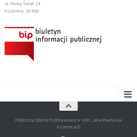
ul. Nowy Świat 24
Kozienice
,
26-900
Publiczna Szkoła Podstawowa nr 4 im. Jana Pawła II w
Kozienicach