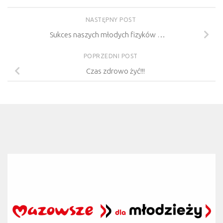
NASTĘPNY POST
Sukces naszych młodych fizyków …
POPRZEDNI POST
Czas zdrowo żyć!!!