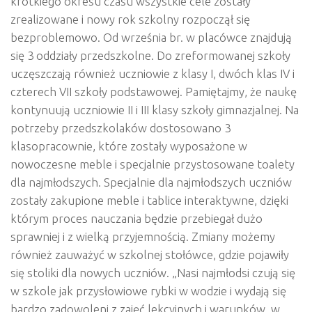
krótkiego okresu czasu wszystkie cele zostały
zrealizowane i nowy rok szkolny rozpoczął się
bezproblemowo. Od września br. w placówce znajdują
się 3 oddziały przedszkolne. Do zreformowanej szkoły
uczęszczają również uczniowie z klasy I, dwóch klas IV i
czterech VII szkoły podstawowej. Pamiętajmy, że naukę
kontynuują uczniowie II i III klasy szkoły gimnazjalnej. Na
potrzeby przedszkolaków dostosowano 3
klasopracownie, które zostały wyposażone w
nowoczesne meble i specjalnie przystosowane toalety
dla najmłodszych. Specjalnie dla najmłodszych uczniów
zostały zakupione meble i tablice interaktywne, dzięki
którym proces nauczania będzie przebiegał dużo
sprawniej i z wielką przyjemnością. Zmiany możemy
również zauważyć w szkolnej stołówce, gdzie pojawiły
się stoliki dla nowych uczniów. „Nasi najmłodsi czują się
w szkole jak przysłowiowe rybki w wodzie i wydają się
bardzo zadowoleni z zajęć lekcyjnych i warunków, w