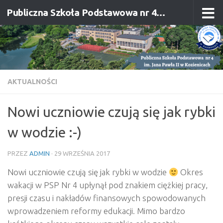
Publiczna Szkoła Podstawowa nr 4 im. Jana Pawła II w Kozienicach
Przejdź do treści
AKTUALNOŚCI
Nowi uczniowie czują się jak rybki
w wodzie :-)
PRZEZ
ADMIN
·
29 WRZEŚNIA 2017
Nowi uczniowie czują się jak rybki w wodzie
Okres
wakacji w PSP Nr 4 upłynął pod znakiem ciężkiej pracy,
presji czasu i nakładów finansowych spowodowanych
wprowadzeniem reformy edukacji. Mimo bardzo