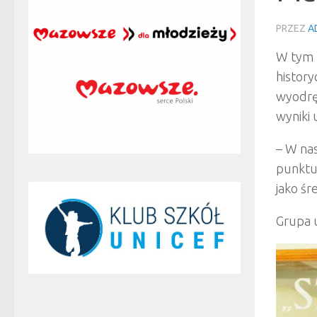
PRZEZ
A
W tym 
histor
wyodręb
wyniki 
– W nas
punktu
jako śr
Grupa u