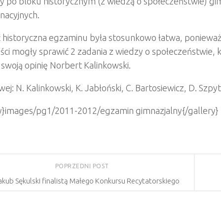
 po bloku historycznym (z wiedzą o społeczeństwie) gim
nacyjnych.
 historyczna egzaminu była stosunkowo łatwa, ponieważ 
ści mogły sprawić 2 zadania z wiedzy o społeczeństwie,
 swoją opinię Norbert Kalinkowski.
ej: N. Kalinkowski, K. Jabłoński, C. Bartosiewicz, D. Szpy
ry}images/pg1/2011-2012/egzamin gimnazjalny{/gallery}
POPRZEDNI POST
akub Sękulski finalistą Małego Konkursu Recytatorskiego