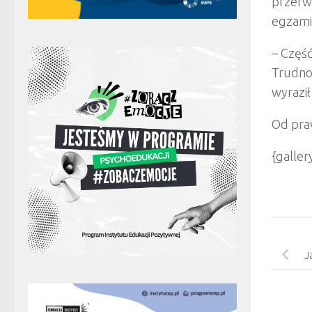
przerwy
egzami
– Część
Trudno
wyraził
Od praw
{galle
J