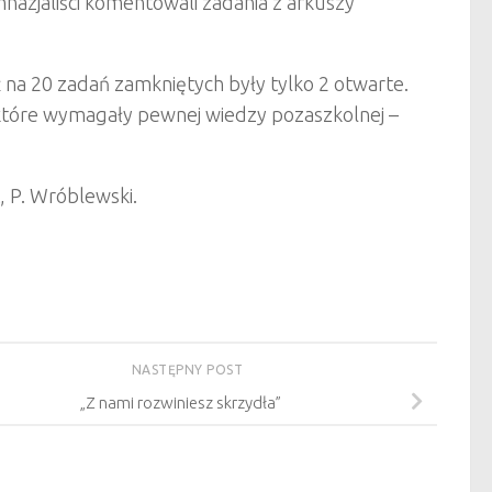
nazjaliści komentowali zadania z arkuszy
na 20 zadań zamkniętych były tylko 2 otwarte.
 które wymagały pewnej wiedzy pozaszkolnej –
t, P. Wróblewski.
NASTĘPNY POST
„Z nami rozwiniesz skrzydła”