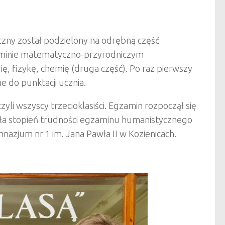
zny został podzielony na odrębną część
gzaminie matematyczno-przyrodniczym
, fizykę, chemię (druga część). Po raz pierwszy
 do punktacji ucznia.
i wszyscy trzecioklasiści. Egzamin rozpoczął się
niła stopień trudności egzaminu humanistycznego
nazjum nr 1 im. Jana Pawła II w Kozienicach.