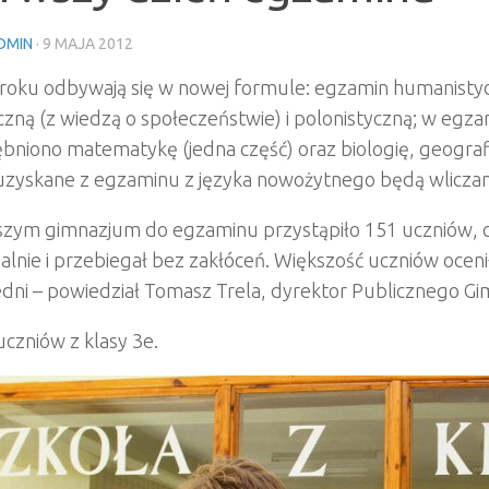
DMIN
·
9 MAJA 2012
roku odbywają się w nowej formule: egzamin humanistyc
yczną (z wiedzą o społeczeństwie) i polonistyczną; w e
niono matematykę (jedna część) oraz biologię, geografię
uzyskane z egzaminu z języka nowożytnego będą wliczane
zym gimnazjum do egzaminu przystąpiło 151 uczniów, czyl
alnie i przebiegał bez zakłóceń. Większość uczniów oce
edni – powiedział Tomasz Trela, dyrektor Publicznego Gim
czniów z klasy 3e.