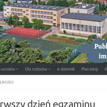
a uczniów
Dla rodziców
e-dziennik
Plan lekcji
K
LNOŚCI
erwszy dzień egzaminu