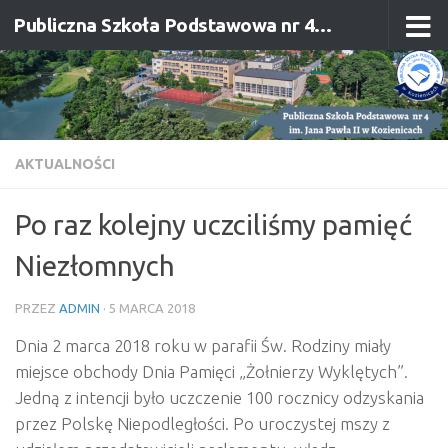
Publiczna Szkoła Podstawowa nr 4 im. Jana Pawła II w Kozienicach
Przejdź do treści
AKTUALNOŚCI
Po raz kolejny uczciliśmy pamięć
Niezłomnych
PRZEZ
ADMIN
·
5 MARCA 2018
Dnia 2 marca 2018 roku w parafii Św. Rodziny miały
miejsce obchody Dnia Pamięci „Żołnierzy Wyklętych”.
Jedną z intencji było uczczenie 100 rocznicy odzyskania
przez Polskę Niepodległości. Po uroczystej mszy z