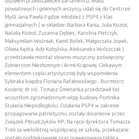
udziałem przedstawicieli parlamentu, władz
powiatowych i gminnych wszyscy udali się do Centrum
Myśli Jana Pawła II gdzie młodzież z PSP4 z klas
gimnazjalnych ( w składzie: Barbara Kania, Julia Kozioł,
Natalia Kozioł, Zuzanna Dębiec, Karolina Pietrzyk,
Maksymilian Woźniak, Kamil Bolek, Małgorzata Jopek,
Oliwia Kędra, Ada Kobylska, Aleksandra Wolszczak )
przedstawiła montaż słowno muzyczny poświęcony
Żołnierzom Niezłomnym i Armii Krajowej. Ciekawym
elementem części artystycznej były wspomnienia
Sybiraka księdza Floriana Rafałowskiego . Burmistrz
Kozienic dr inż. Tomasz Śmietanka przedstawił też
wszystkim zgromadzonym wizję budowy Pomnika
Stulecia Niepodległości. Działania PSP4 w zakresie
propagowania patriotyzmu zostały docenione przez
Związek Piłsudczyków RP. Na ręce dyrektora Tomasza
Treli za wieloletnią współpracę ze szkołą, przekazane
zostało podziękowanie oraz grawerowana tablica