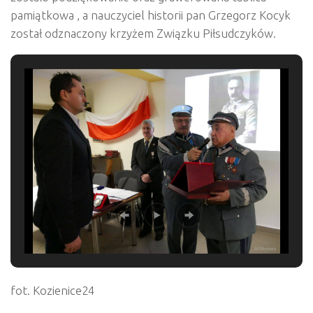
pamiątkowa , a nauczyciel historii pan Grzegorz Kocyk
został odznaczony krzyżem Związku Piłsudczyków.
fot. Kozienice24