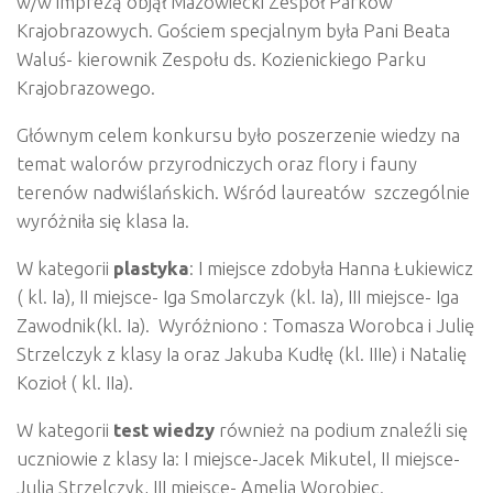
w/w imprezą objął Mazowiecki Zespół Parków
Krajobrazowych. Gościem specjalnym była Pani Beata
Waluś- kierownik Zespołu ds. Kozienickiego Parku
Krajobrazowego.
Głównym celem konkursu było poszerzenie wiedzy na
temat walorów przyrodniczych oraz flory i fauny
terenów nadwiślańskich. Wśród laureatów szczególnie
wyróżniła się klasa Ia.
W kategorii
plastyka
: I miejsce zdobyła Hanna Łukiewicz
( kl. Ia), II miejsce- Iga Smolarczyk (kl. Ia), III miejsce- Iga
Zawodnik(kl. Ia). Wyróżniono : Tomasza Worobca i Julię
Strzelczyk z klasy Ia oraz Jakuba Kudłę (kl. IIIe) i Natalię
Kozioł ( kl. IIa).
W kategorii
test wiedzy
również na podium znaleźli się
uczniowie z klasy Ia: I miejsce-Jacek Mikutel, II miejsce-
Julia Strzelczyk, III miejsce- Amelia Worobiec.