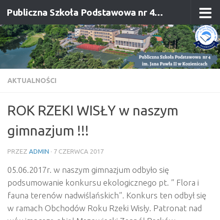
Publiczna Szkoła Podstawowa nr 4 im. Jana Pawła II w Kozienicach
Przejdź do treści
AKTUALNOŚCI
ROK RZEKI WISŁY w naszym
gimnazjum !!!
PRZEZ
ADMIN
·
7 CZERWCA 2017
05.06.2017r. w naszym gimnazjum odbyło się
podsumowanie konkursu ekologicznego pt. ” Flora i
fauna terenów nadwiślańskich”. Konkurs ten odbył się
w ramach Obchodów Roku Rzeki Wisły. Patronat nad