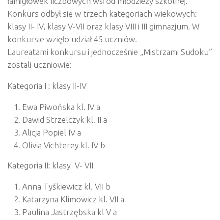
łamigłówek liczbowych wśród młodzieży szkolnej.
Konkurs odbył się w trzech kategoriach wiekowych:
klasy II- IV, klasy V-VII oraz klasy VIII i III gimnazjum. W
konkursie wzięło udział 45 uczniów.
Laureatami konkursu i jednocześnie „Mistrzami Sudoku”
zostali uczniowie:
Kategoria I : klasy II-IV
Ewa Piwońska kl. IV a
Dawid Strzelczyk kl. II a
Alicja Popiel IV a
Olivia Vichterey kl. IV b
Kategoria II: klasy V- VII
Anna Tyśkiewicz kl. VII b
Katarzyna Klimowicz kl. VII a
Paulina Jastrzębska kl V a