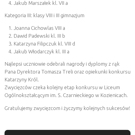
Jakub Marszałek kl. VII a
Kategoria III: klasy VIII i III gimnazjum
Joanna Cichowlas VIII a
Dawid Padewski kl. III b
Katarzyna Filipczuk kl. VIII d
Jakub Włodarczyk kl. III a
Najlepsi uczniowie odebrali nagrody i dyplomy z rąk
Pana Dyrektora Tomasza Treli oraz opiekunki konkursu
Katarzyny Król.
Zwycięzców czeka kolejny etap konkursu w Liceum
Ogólnokształcącym im. S. Czarnieckiego w Kozienicach.
Gratulujemy zwycięzcom i życzymy kolejnych sukcesów!