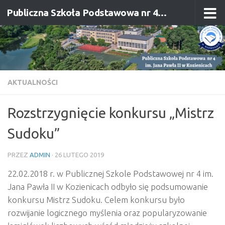
Publiczna Szkoła Podstawowa nr 4 im. Jana Pawła II w Kozienicach
Przejdź do treści
AKTUALNOŚCI
Rozstrzygnięcie konkursu „Mistrz
Sudoku”
PRZEZ
ADMIN
·
26 LUTEGO 2019
22.02.2018 r. w Publicznej Szkole Podstawowej nr 4 im.
Jana Pawła II w Kozienicach odbyło się podsumowanie
konkursu Mistrz Sudoku. Celem konkursu było
rozwijanie logicznego myślenia oraz popularyzowanie