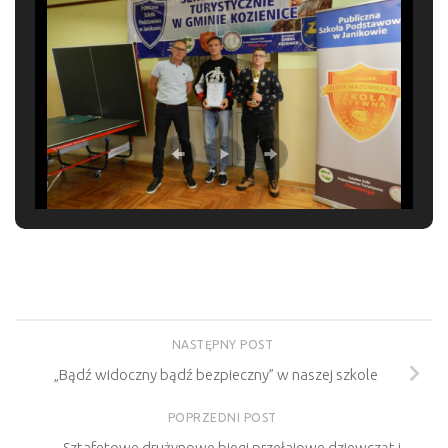
NASTĘPNY POST
„Bądź widoczny bądź bezpieczny” w naszej szkole
POPRZEDNI POST
Sztafetowe drużynowe biegi przełajowe dziewcząt i