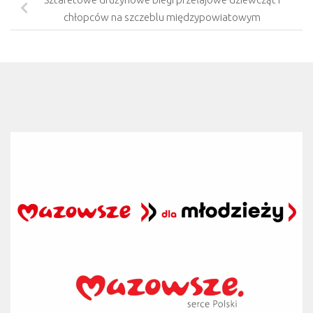
chłopców na szczeblu międzypowiatowym