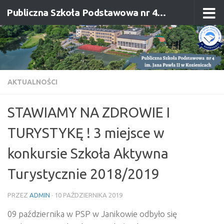
Publiczna Szkoła Podstawowa nr 4 im. Jana Pawła II w Kozienicach
Przejdź do treści
AKTUALNOŚCI
STAWIAMY NA ZDROWIE I
TURYSTYKĘ ! 3 miejsce w
konkursie Szkoła Aktywna
Turystycznie 2018/2019
PRZEZ
ADMIN
·
10 PAŹDZIERNIKA 2019
09 października w PSP w Janikowie odbyło się