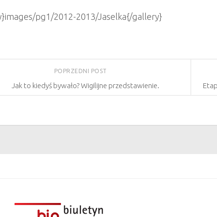
ry}images/pg1/2012-2013/Jaselka{/gallery}
POPRZEDNI POST
Jak to kiedyś bywało? Wigilijne przedstawienie.
Etap