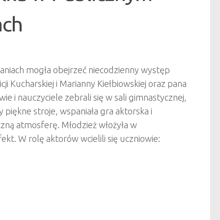
ach
tkaniach mogła obejrzeć niecodzienny występ
i Kucharskiej i Marianny Kiełbiowskiej oraz pana
ie i nauczyciele zebrali się w sali gimnastycznej,
piękne stroje, wspaniała gra aktorska i
czną atmosferę. Młodzież włożyła w
kt. W rolę aktorów wcielili się uczniowie: