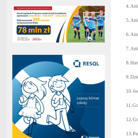
4.
Ani
5.
Ani
6.
Ani
7.
Ani
8.
Han
9.
Dzi
10.
św
11.
Go
12.
Go
13.
Pa