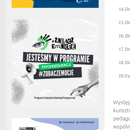
14.
Di
15.
Di
16.
Di
17.
Di
18.
Di
19.
Fa
Występ
kunszt
pedagog
wspóln