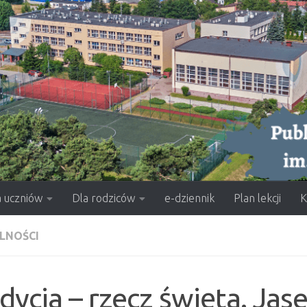
a uczniów
Dla rodziców
e-dziennik
Plan lekcji
K
LNOŚCI
dycja – rzecz święta. Ja