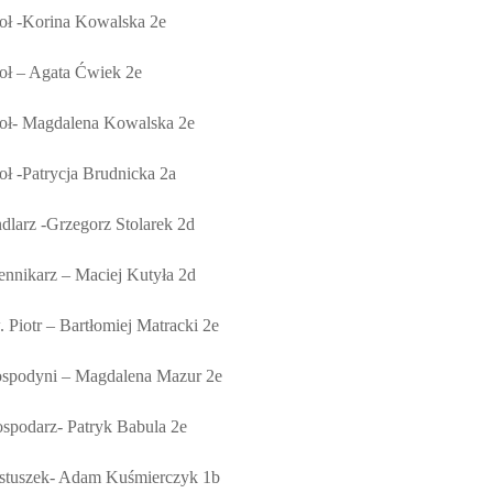
oł -Korina Kowalska 2e
oł – Agata Ćwiek 2e
oł-
Magdalena Kowalska 2e
oł -Patrycja Brudnicka 2a
dlarz -Grzegorz Stolarek 2d
ennikarz – Maciej Kutyła 2d
. Piotr – Bartłomiej Matracki 2e
spodyni – Magdalena Mazur 2e
spodarz- Patryk Babula 2e
stuszek- Adam Kuśmierczyk 1b