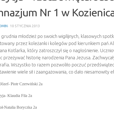
mnazjum Nr 1 w Kozienic
DMIN
·
10 STYCZNIA 2013
 grudnia młodzież po swoich wigilijnych, klasowych spo
owany przez koleżanki i kolegów pod kierunkiem pań Alicj
ana Kotlarka, który zatroszczył się o nagłośnienie. Uczniow
 przeżywać historię narodzenia Pana Jezusa. Zachwycały 
rafia. Wszystko to razem pozwoliło poczuć przedświąte
awienie wiele sił i zaangażowania, co dało niesamowity efe
 Józef- Piotr Czerwiński 2a
yja- Klaudia Fila 2a
oł-Natalia Boryczka 2a