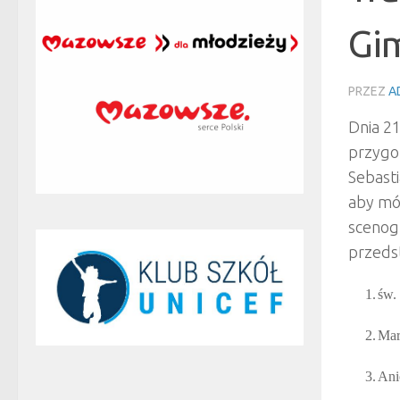
Gi
PRZEZ
A
Dnia 21
przygot
Sebasti
aby móc
scenog
przedst
1.
św.
2.
Mar
3.
Ani