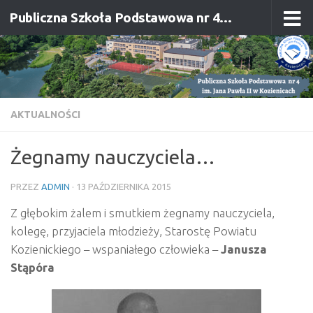
Publiczna Szkoła Podstawowa nr 4 im. Jana Pawła II w Kozienicach
Przejdź do treści
AKTUALNOŚCI
Żegnamy nauczyciela…
PRZEZ
ADMIN
·
13 PAŹDZIERNIKA 2015
Z głębokim żalem i smutkiem żegnamy nauczyciela,
kolegę, przyjaciela młodzieży, Starostę Powiatu
Kozienickiego – wspaniałego człowieka –
Janusza
Stąpóra