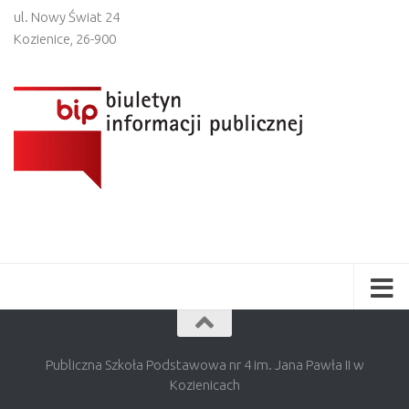
ul. Nowy Świat 24
Kozienice
,
26-900
Publiczna Szkoła Podstawowa nr 4 im. Jana Pawła II w
Kozienicach