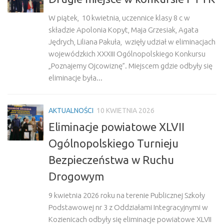
W piątek, 10 kwietnia, uczennice klasy 8 c w
składzie Apolonia Kopyt, Maja Grzesiak, Agata
Jędrych, Liliana Pakuła, wzięły udział w eliminacjach
wojewódzkich XXXIII Ogólnopolskiego Konkursu
„Poznajemy Ojcowiznę”. Miejscem gdzie odbyły się
eliminacje była...
AKTUALNOŚCI
10 KWIETNIA 2026
Eliminacje powiatowe XLVII
Ogólnopolskiego Turnieju
Bezpieczeństwa w Ruchu
Drogowym
9 kwietnia 2026 roku na terenie Publicznej Szkoły
Podstawowej nr 3 z Oddziałami Integracyjnymi w
Kozienicach odbyły się eliminacje powiatowe XLVII