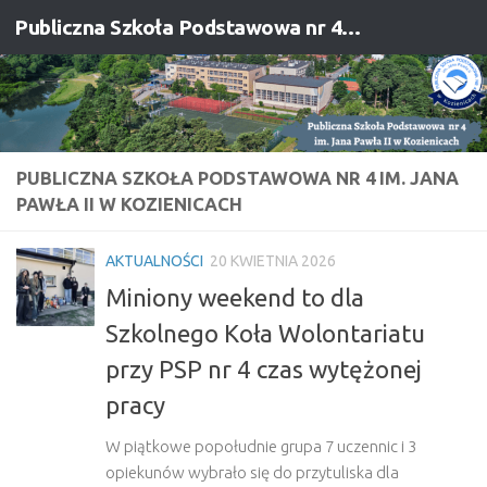
Publiczna Szkoła Podstawowa nr 4 im. Jana Pawła II w Kozienicach
Przejdź do treści
PUBLICZNA SZKOŁA PODSTAWOWA NR 4 IM. JANA
PAWŁA II W KOZIENICACH
AKTUALNOŚCI
20 KWIETNIA 2026
Miniony weekend to dla
Szkolnego Koła Wolontariatu
przy PSP nr 4 czas wytężonej
pracy
W piątkowe popołudnie grupa 7 uczennic i 3
opiekunów wybrało się do przytuliska dla