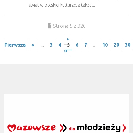
świąt w polskiej kulturze, a także...
Strona 5 z 320
«
Pierwsza
«
...
3
4
5
6
7
...
10
20
30
»