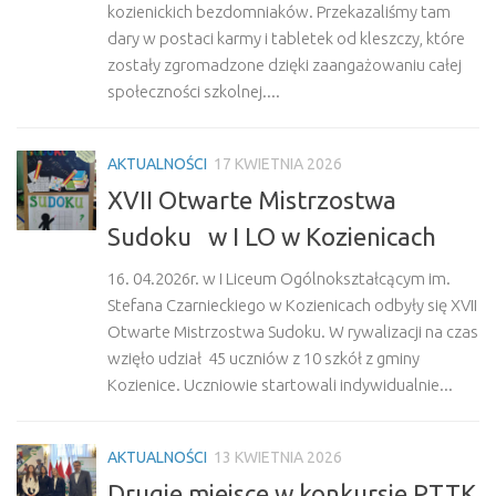
kozienickich bezdomniaków. Przekazaliśmy tam
dary w postaci karmy i tabletek od kleszczy, które
zostały zgromadzone dzięki zaangażowaniu całej
społeczności szkolnej....
AKTUALNOŚCI
17 KWIETNIA 2026
XVII Otwarte Mistrzostwa
Sudoku w I LO w Kozienicach
16. 04.2026r. w I Liceum Ogólnokształcącym im.
Stefana Czarnieckiego w Kozienicach odbyły się XVII
Otwarte Mistrzostwa Sudoku. W rywalizacji na czas
wzięło udział 45 uczniów z 10 szkół z gminy
Kozienice. Uczniowie startowali indywidualnie...
AKTUALNOŚCI
13 KWIETNIA 2026
Drugie miejsce w konkursie PTTK